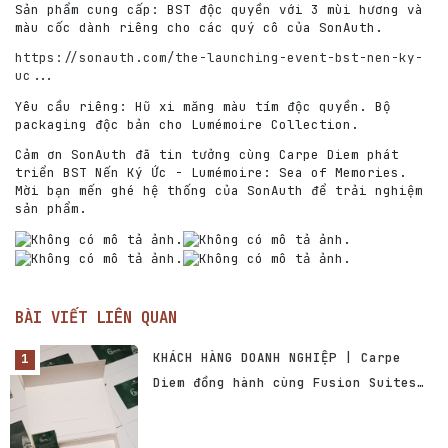
Sản phẩm cung cấp: BST độc quyền với 3 mùi hương và
màu cốc dành riêng cho các quý cô của SonAuth.
https://sonauth.com/the-launching-event-bst-nen-ky-
uc...
Yêu cầu riêng: Hũ xi măng màu tím độc quyền. Bộ
packaging độc bản cho Lumémoire Collection.
Cảm ơn SonAuth đã tin tưởng cùng Carpe Diem phát
triển BST Nến Ký Ức - Lumémoire: Sea of Memories.
Mời bạn mến ghé hệ thống của SonAuth để trải nghiệm
sản phẩm.
BÀI VIẾT LIÊN QUAN
KHÁCH HÀNG DOANH NGHIỆP | Carpe
Diem đồng hành cùng Fusion Suites
Vũng Tàu