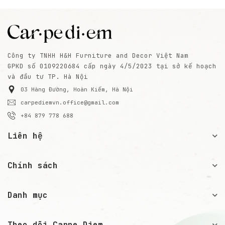
Công ty TNHH H&H Furniture and Decor Việt Nam
GPKD số 0109220684 cấp ngày 4/5/2023 tại sở kế hoạch
và đầu tư TP. Hà Nội
03 Hàng Đường, Hoàn Kiếm, Hà Nội
carpediemvn.office@gmail.com
+84 879 778 688
Liên hệ
Chính sách
Danh mục
Theo dõi Carpe Diem