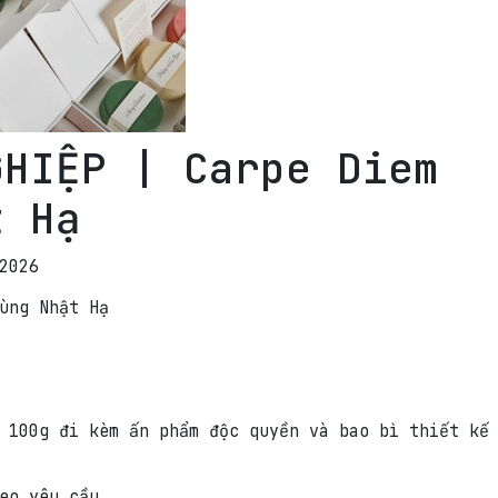
GHIỆP | Carpe Diem
t Hạ
2026
ùng Nhật Hạ
 100g đi kèm ấn phẩm độc quyền và bao bì thiết kế
eo yêu cầu.