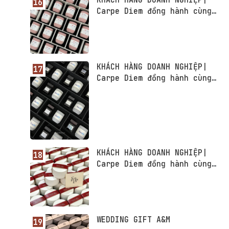
KHÁCH HÀNG DOANH NGHIỆP|
Carpe Diem đồng hành cùng
VKIST - Viện Khoa học và
Công nghệ Việt Nam - Hàn
Quốc
KHÁCH HÀNG DOANH NGHIỆP|
Carpe Diem đồng hành cùng
Flexfit
KHÁCH HÀNG DOANH NGHIỆP|
Carpe Diem đồng hành cùng
USOLAB VIETNAM - Thương hiệu
Dược Mỹ phẩm số 1 Hàn Quốc
WEDDING GIFT A&M