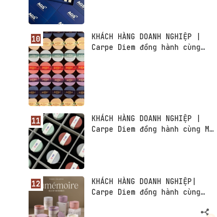
KHÁCH HÀNG DOANH NGHIỆP |
Carpe Diem đồng hành cùng
Vinpearl Resort & Spa Phu
Quoc
KHÁCH HÀNG DOANH NGHIỆP |
Carpe Diem đồng hành cùng MB
Bank - Ngân hàng TMCP Quân
đội Việt Nam
KHÁCH HÀNG DOANH NGHIỆP|
Carpe Diem đồng hành cùng
SonAuth - Lumémoire
Collection