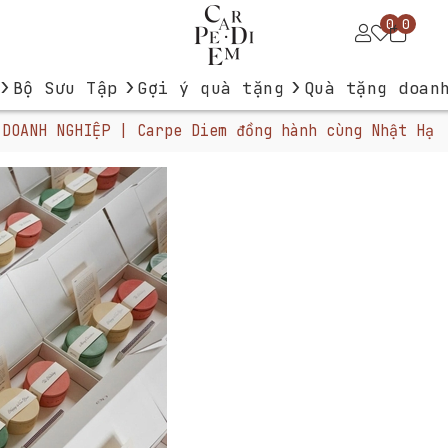
0
0
›
›
›
Bộ Sưu Tập
Gợi ý quà tặng
Quà tặng doan
 DOANH NGHIỆP | Carpe Diem đồng hành cùng Nhật Hạ