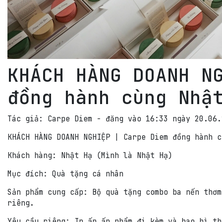
KHÁCH HÀNG DOANH N
đồng hành cùng Nhậ
Tác giả: Carpe Diem - đăng vào 16:33 ngày 20.06.
KHÁCH HÀNG DOANH NGHIỆP | Carpe Diem đồng hành c
Khách hàng: Nhật Hạ (Mình là Nhật Hạ)
Mục đích: Quà tặng cá nhân
Sản phẩm cung cấp: Bộ quà tặng combo ba nến thơm
riêng.
Yêu cầu riêng: In ấn ấn phẩm đi kèm và bao bì th