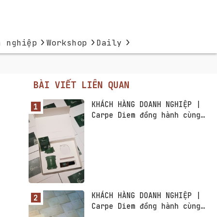
›
›
›
h nghiệp
Workshop
Daily
BÀI VIẾT LIÊN QUAN
KHÁCH HÀNG DOANH NGHIỆP |
Carpe Diem đồng hành cùng
Fusion Suites Vũng Tàu
KHÁCH HÀNG DOANH NGHIỆP |
Carpe Diem đồng hành cùng
HNX