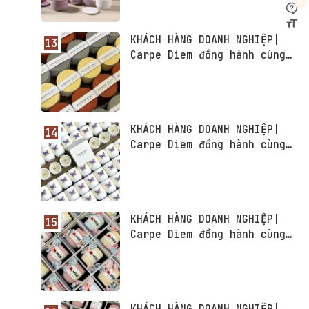
0
KHÁCH HÀNG DOANH NGHIỆP|
Carpe Diem đồng hành cùng
Skinmaster Medical
KHÁCH HÀNG DOANH NGHIỆP|
Carpe Diem đồng hành cùng
Công ty Cổ phần Viễn thông
Hà Nội
KHÁCH HÀNG DOANH NGHIỆP|
Carpe Diem đồng hành cùng
Ngân hàng TMCP Hàng Hải Việt
Nam - MSB