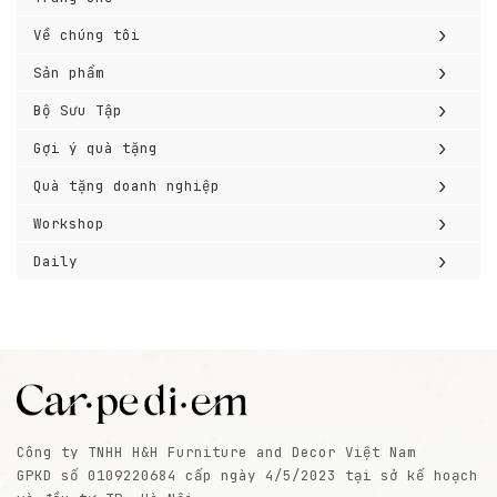
›
Về chúng tôi
›
Sản phẩm
›
Bộ Sưu Tập
›
Gợi ý quà tặng
›
Quà tặng doanh nghiệp
›
Workshop
›
Daily
Công ty TNHH H&H Furniture and Decor Việt Nam
GPKD số 0109220684 cấp ngày 4/5/2023 tại sở kế hoạch