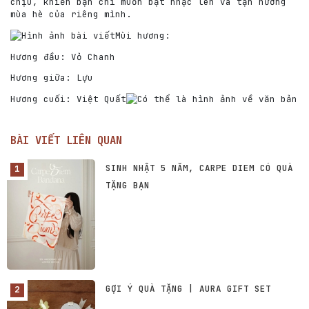
chịu, khiến bạn chỉ muốn bật nhạc lên và tận hưởng
mùa hè của riêng mình.
Mùi hương:
Hương đầu: Vỏ Chanh
Hương giữa: Lựu
Hương cuối: Việt Quất
BÀI VIẾT LIÊN QUAN
SINH NHẬT 5 NĂM, CARPE DIEM CÓ QUÀ
TẶNG BẠN
GỢI Ý QUÀ TẶNG | AURA GIFT SET