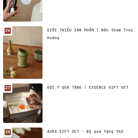
GIỚI THIỆU SẢN PHẨM | Nến thơm Trúc
Hương
GỢI Ý QUÀ TẶNG | ESSENCE GIFT SET
AURA GIFT SET - Bộ quà tặng thẻ