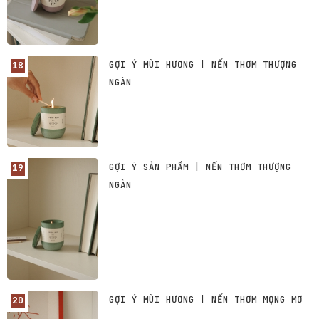
GỢI Ý MÙI HƯƠNG | NẾN THƠM THƯỢNG
NGÀN
GỢI Ý SẢN PHẨM | NẾN THƠM THƯỢNG
NGÀN
GỢI Ý MÙI HƯƠNG | NẾN THƠM MỌNG MƠ