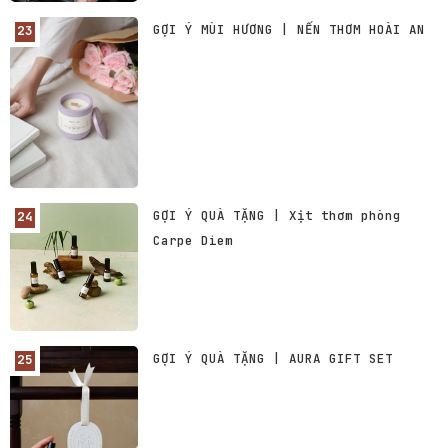
GỢI Ý MÙI HƯƠNG | NẾN THƠM HOÀI AN
GỢI Ý QUÀ TẶNG | Xịt thơm phòng
Carpe Diem
GỢI Ý QUÀ TẶNG | AURA GIFT SET