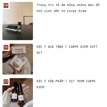
Trang trí tổ ấm bằng những món đồ
nhỏ xinh đến từ Carpe Diem
GỢI Ý QUÀ TẶNG | CARPE DIEM GIFT
SET
GỢI Ý SẢN PHẨM | XỊT THƠM CARPE
DIEM