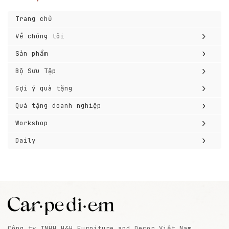
Trang chủ
›
Về chúng tôi
›
Sản phẩm
›
Bộ Sưu Tập
›
Gợi ý quà tặng
›
Quà tặng doanh nghiệp
›
Workshop
›
Daily
Công ty TNHH H&H Furniture and Decor Việt Nam