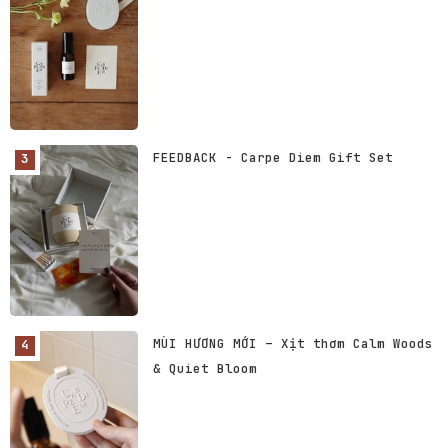
FEEDBACK - Carpe Diem Gift Set
MÙI HƯƠNG MỚI – Xịt thơm Calm Woods
& Quiet Bloom