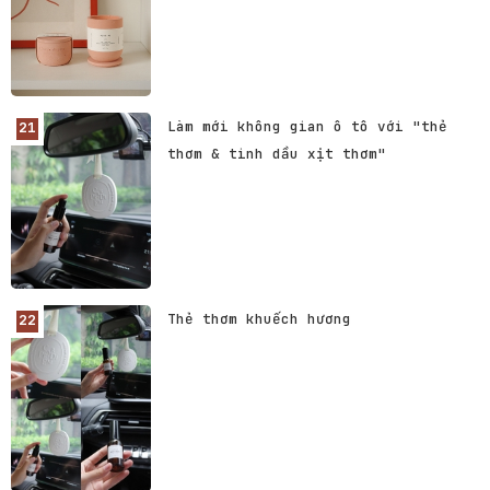
Làm mới không gian ô tô với "thẻ
thơm & tinh dầu xịt thơm"
Thẻ thơm khuếch hương