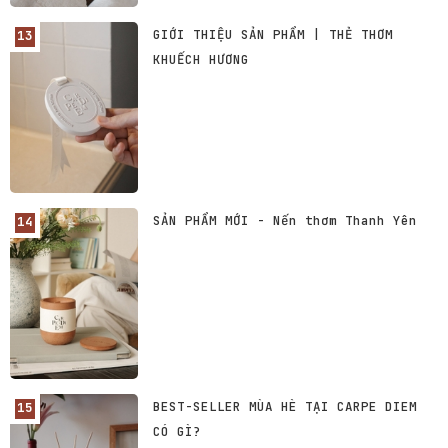
GIỚI THIỆU SẢN PHẨM | THẺ THƠM
KHUẾCH HƯƠNG
SẢN PHẨM MỚI - Nến thơm Thanh Yên
BEST-SELLER MÙA HÈ TẠI CARPE DIEM
CÓ GÌ?