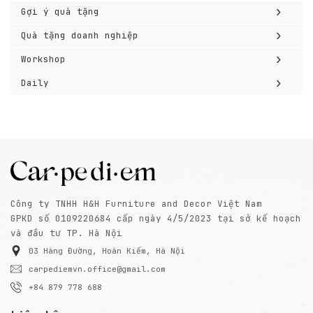
›
Gợi ý quà tặng
›
Quà tặng doanh nghiệp
›
Workshop
›
Daily
Công ty TNHH H&H Furniture and Decor Việt Nam
GPKD số 0109220684 cấp ngày 4/5/2023 tại sở kế hoạch
và đầu tư TP. Hà Nội
03 Hàng Đường, Hoàn Kiếm, Hà Nội
carpediemvn.office@gmail.com
+84 879 778 688