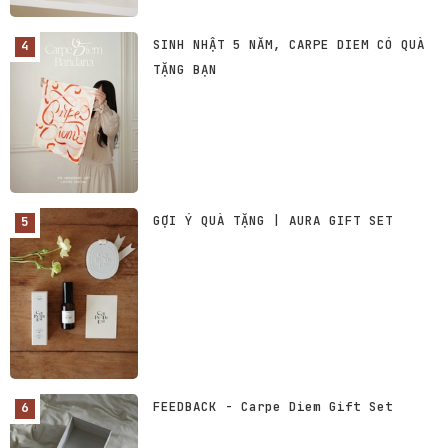
SINH NHẬT 5 NĂM, CARPE DIEM CÓ QUÀ
TẶNG BẠN
GỢI Ý QUÀ TẶNG | AURA GIFT SET
FEEDBACK - Carpe Diem Gift Set