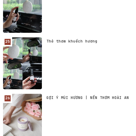
Thẻ thơm khuếch hương
GỢI Ý MÙI HƯƠNG | NẾN THƠM HOÀI AN