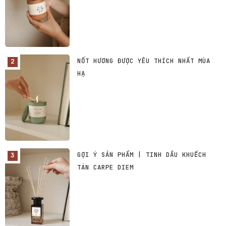
NỐT HƯƠNG ĐƯỢC YÊU THÍCH NHẤT MÙA
HẠ
GỢI Ý SẢN PHẨM | TINH DẦU KHUẾCH
TÁN CARPE DIEM