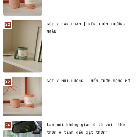
GỢI Ý SẢN PHẨM | NẾN THƠM THƯỢNG
NGÀN
GỢI Ý MÙI HƯƠNG | NẾN THƠM MỌNG MƠ
Làm mới không gian ô tô với "thẻ
thơm & tinh dầu xịt thơm"