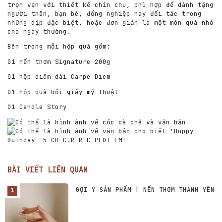
trọn vẹn với thiết kế chỉn chu, phù hợp để dành tặng
người thân, bạn bè, đồng nghiệp hay đối tác trong
những dịp đặc biệt, hoặc đơn giản là một món quà nhỏ
cho ngày thường.
Bên trong mỗi hộp quà gồm:
01 nến thơm Signature 200g
01 hộp diêm dài Carpe Diem
01 hộp quà bồi giấy mỹ thuật
01 Candle Story
BÀI VIẾT LIÊN QUAN
GỢI Ý SẢN PHẨM | NẾN THƠM THANH YÊN