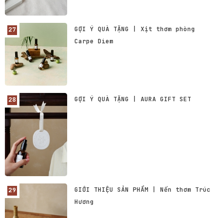
GỢI Ý QUÀ TẶNG | Xịt thơm phòng
Carpe Diem
GỢI Ý QUÀ TẶNG | AURA GIFT SET
GIỚI THIỆU SẢN PHẨM | Nến thơm Trúc
Hương