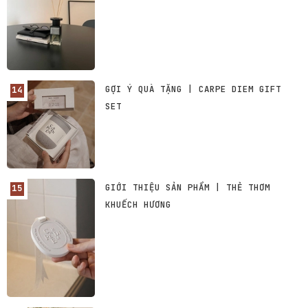
GỢI Ý QUÀ TẶNG | CARPE DIEM GIFT
SET
GIỚI THIỆU SẢN PHẨM | THẺ THƠM
KHUẾCH HƯƠNG