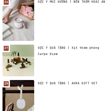
GỢI Ý MÙI HƯƠNG | NẾN THƠM HOÀI AN
GỢI Ý QUÀ TẶNG | Xịt thơm phòng
Carpe Diem
GỢI Ý QUÀ TẶNG | AURA GIFT SET