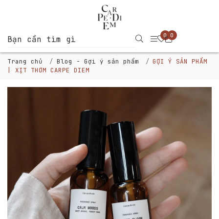
0
0
Trang chủ
Blog - Gợi ý sản phẩm
GỢI Ý SẢN PHẨM
| XỊT THƠM CARPE DIEM