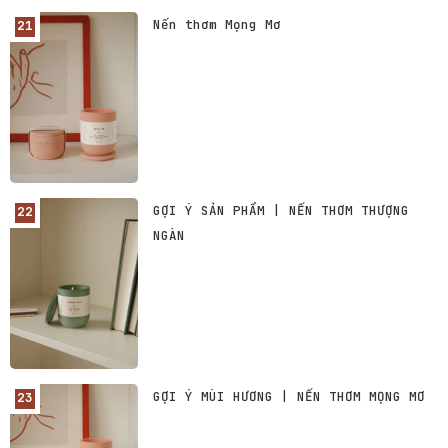
Nến thơm Mọng Mơ
GỢI Ý SẢN PHẨM | NẾN THƠM THƯỢNG
NGÀN
GỢI Ý MÙI HƯƠNG | NẾN THƠM MỌNG MƠ