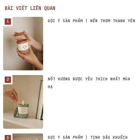
BÀI VIẾT LIÊN QUAN
GỢI Ý SẢN PHẨM | NẾN THƠM THANH YÊN
NỐT HƯƠNG ĐƯỢC YÊU THÍCH NHẤT MÙA
HẠ
GỢI Ý SẢN PHẨM | TINH DẦU KHUẾCH