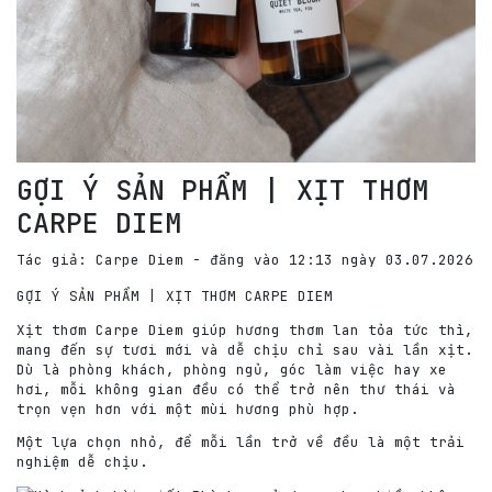
GỢI Ý SẢN PHẨM | XỊT THƠM
CARPE DIEM
Tác giả: Carpe Diem - đăng vào 12:13 ngày 03.07.2026
GỢI Ý SẢN PHẨM | XỊT THƠM CARPE DIEM
Xịt thơm Carpe Diem giúp hương thơm lan tỏa tức thì,
mang đến sự tươi mới và dễ chịu chỉ sau vài lần xịt.
Dù là phòng khách, phòng ngủ, góc làm việc hay xe
hơi, mỗi không gian đều có thể trở nên thư thái và
trọn vẹn hơn với một mùi hương phù hợp.
Một lựa chọn nhỏ, để mỗi lần trở về đều là một trải
nghiệm dễ chịu.