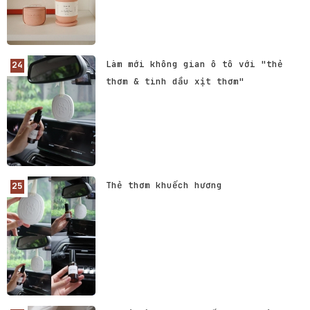
Làm mới không gian ô tô với "thẻ
thơm & tinh dầu xịt thơm"
Thẻ thơm khuếch hương