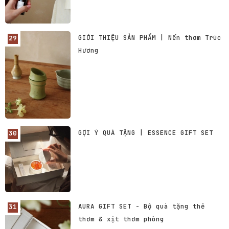
GIỚI THIỆU SẢN PHẨM | Nến thơm Trúc
Hương
GỢI Ý QUÀ TẶNG | ESSENCE GIFT SET
AURA GIFT SET - Bộ quà tặng thẻ
thơm & xịt thơm phòng