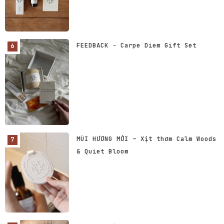
FEEDBACK - Carpe Diem Gift Set
MÙI HƯƠNG MỚI – Xịt thơm Calm Woods
& Quiet Bloom