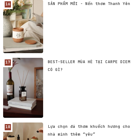
SẢN PHẨM MỚI - Nến thơm Thanh Yên
BEST-SELLER MÙA HÈ TẠI CARPE DIEM
CÓ GÌ?
Lựa chọn đá thơm khuếch hương cho
nhà mình thêm “yêu”