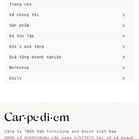
Trang chủ
›
Về chúng tôi
›
Sản phẩm
›
Bộ Sưu Tập
›
Gợi ý quà tặng
›
Quà tặng doanh nghiệp
›
Workshop
›
Daily
Công ty TNHH H&H Furniture and Decor Việt Nam
GPKD số 0109220684 cấp ngày 4/5/2023 tại sở kế hoạch