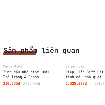
Sản phẩm liên quan
-7%
-7%
Carpe Diem
Carpe Diem
Tinh dầu nhỏ giọt 10ml -
Diệp Liên Gift Set
Trà Trắng & Chanh
tinh dầu nhỏ giọt 
Trắng
230.000₫
1.325.000₫
248.400₫
1.431.0