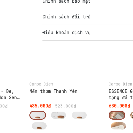
Chính sách bảo mật
Chính sách đổi trả
Điều khoản dịch vụ
-7%
-7%
Carpe Diem
Carpe Diem
 - Be,
Nến thơm Thanh Yên
ESSENCE G
Hoa Sen
tặng đá t
nước hoa,
485.000₫
630.000₫
00₫
523.800₫
tặng hàng