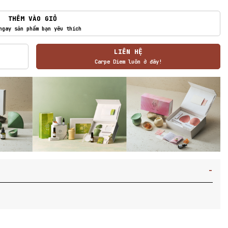
THÊM VÀO GIỎ
ngay sản phẩm bạn yêu thích
LIÊN HỆ
Carpe Diem luôn ở đây!