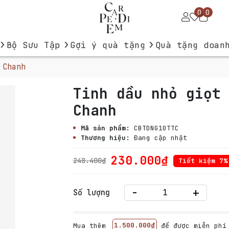
0
0
›
›
›
Bộ Sưu Tập
Gợi ý quà tặng
Quà tặng doan
 Chanh
Tinh dầu nhỏ giọt
Chanh
Mã sản phẩm:
CBTDNG10TTC
Thương hiệu:
Đang cập nhật
230.000₫
248.400₫
Tiết kiệm 7%
-
+
Số lượng
Mua thêm
1.500.000₫
để được miễn phí 