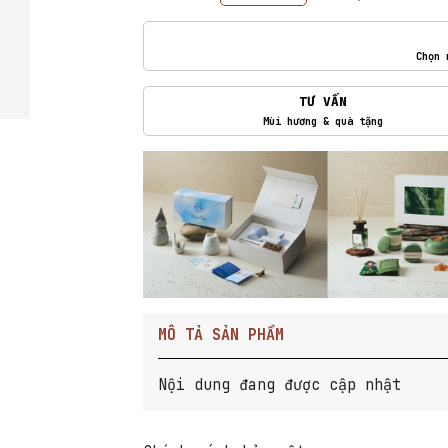
Chọn 
TƯ VẤN
Mùi hương & quà tặng
MÔ TẢ SẢN PHẨM
Nội dung đang được cập nhật