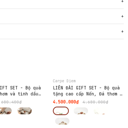
-4%
Carpe Diem
IFT SET - Bộ quà
LIÊN ĐÀI GIFT SET - Bộ quà
hơm và tinh dầu
tặng cao cấp Nến, Đá thơm &
 phù hợp làm quà
Đồng thau từ cảm hứng Hoa
4.500.000₫
680.400₫
4.680.000₫
 ngày
Sen