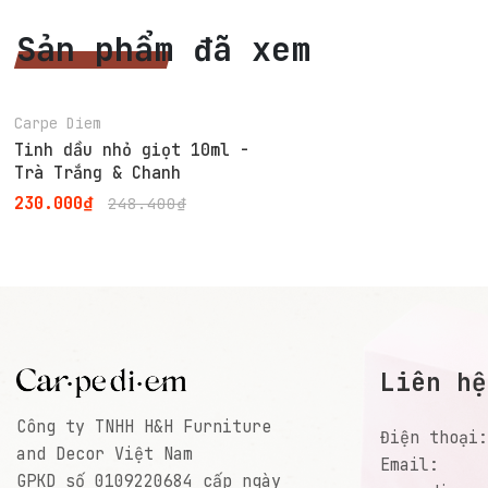
Sản phẩm đã xem
-7%
Carpe Diem
Tinh dầu nhỏ giọt 10ml -
Trà Trắng & Chanh
230.000₫
248.400₫
Liên hệ
Công ty TNHH H&H Furniture
Điện thoại
and Decor Việt Nam
Email:
GPKD số 0109220684 cấp ngày