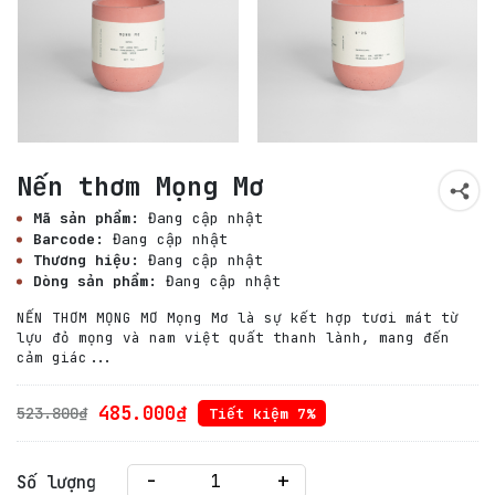
Nến thơm Mọng Mơ
Mã sản phẩm:
Đang cập nhật
Barcode:
Đang cập nhật
Thương hiệu:
Đang cập nhật
Dòng sản phẩm:
Đang cập nhật
NẾN THƠM MỌNG MƠ Mọng Mơ là sự kết hợp tươi mát từ
lựu đỏ mọng và nam việt quất thanh lành, mang đến
cảm giác...
485.000₫
523.800₫
Tiết kiệm 7%
-
+
Số lượng