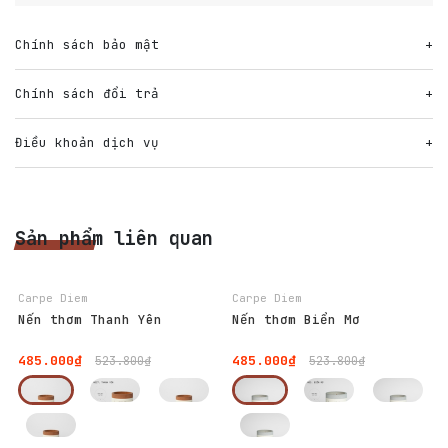
Chính sách bảo mật
Chính sách đổi trả
Điều khoản dịch vụ
Sản phẩm liên quan
-7%
-7%
Carpe Diem
Carpe Diem
Nến thơm Thanh Yên
Nến thơm Biển Mơ
485.000₫
485.000₫
523.800₫
523.800₫