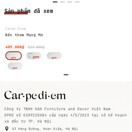
Sản phẩm đã xem
-7%
Carpe Diem
Nến thơm Mọng Mơ
485.000₫
523.800₫
Công ty TNHH H&H Furniture and Decor Việt Nam
GPKD số 0109220684 cấp ngày 4/5/2023 tại sở kế hoạch
và đầu tư TP. Hà Nội
03 Hàng Đường, Hoàn Kiếm, Hà Nội