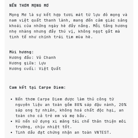
NẾN THƠM MỌNG MƠ
Mọng Mơ là sự kết hợp tươi mát từ lựu đỏ mọng và
nam việt quất thanh lành, mang đến cảm giác sảng
khoái của những ngày hè đầy nắng. Mỗi tầng hương
nhẹ nhàng nhưng đầy thú vị, không ngọt gắt mà
tinh tế như chính trái tim mùa hè.
Mùi hương:
Hương đầu:
Vỏ Chanh
Hương giữa:
Lựu
Hương cuối:
Việt Quất
Cam kết tại Carpe Diem:
Nến thơm Carpe Diem được làm thủ công từ
nguyên liệu an toàn gồm 80% sáp đậu nành, 20%
sáp ong tự nhiên, không hoá chất độc hại, an
toàn cho cả trẻ em và mẹ bầu.
Hũ nến sử dụng xi măng tái chế thân thiện môi
trường, chịu nhiệt tốt.
Tinh dầu đạt chứng nhận an toàn VNTEST.