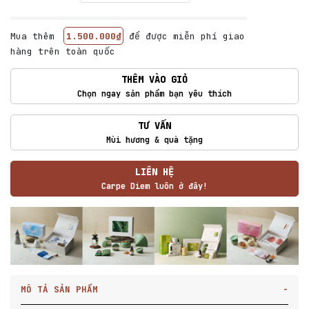
Mua thêm
1.500.000₫
để được miễn phí giao
hàng trên toàn quốc
THÊM VÀO GIỎ
Chọn ngay sản phẩm bạn yêu thích
TƯ VẤN
Mùi hương & quà tặng
LIÊN HỆ
Carpe Diem luôn ở đây!
MÔ TẢ SẢN PHẨM