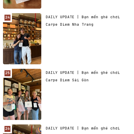
DAILY UPDATE | Bạn mến ghé chơi
Carpe Diem Nha Trang
DAILY UPDATE | Bạn mến ghé chơi
Carpe Diem Sài Gòn
DAILY UPDATE | Bạn mến ghé chơi