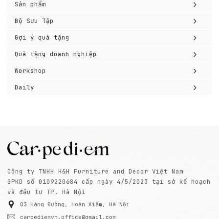
›
Sản phẩm
›
Bộ Sưu Tập
›
Gợi ý quà tặng
›
Quà tặng doanh nghiệp
›
Workshop
›
Daily
Công ty TNHH H&H Furniture and Decor Việt Nam
GPKD số 0109220684 cấp ngày 4/5/2023 tại sở kế hoạch
và đầu tư TP. Hà Nội
03 Hàng Đường, Hoàn Kiếm, Hà Nội
carpediemvn.office@gmail.com