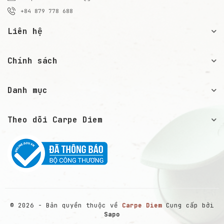
+84 879 778 688
Liên hệ
Chính sách
Danh mục
Theo dõi Carpe Diem
© 2026 - Bản quyền thuộc về
Carpe Diem
Cung cấp bởi
Sapo