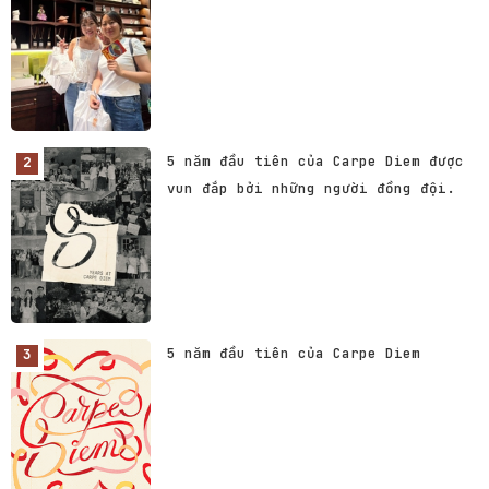
5 năm đầu tiên của Carpe Diem được
vun đắp bởi những người đồng đội.
5 năm đầu tiên của Carpe Diem