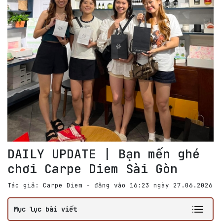
DAILY UPDATE | Bạn mến ghé
chơi Carpe Diem Sài Gòn
Tác giả: Carpe Diem - đăng vào 16:23 ngày 27.06.2026
Mục lục bài viết