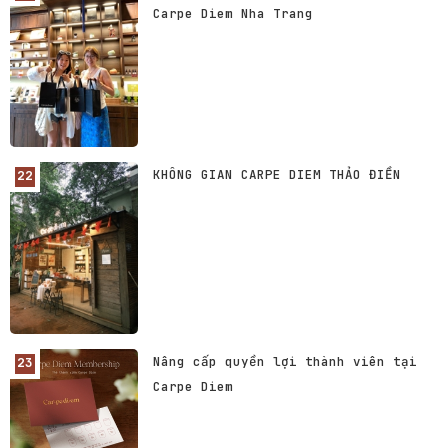
Carpe Diem Nha Trang
KHÔNG GIAN CARPE DIEM THẢO ĐIỀN
Nâng cấp quyền lợi thành viên tại
Carpe Diem