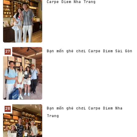
Carpe Diem Nha Trang
Bạn mến ghé chơi Carpe Diem Sài Gòn
Bạn mến ghé chơi Carpe Diem Nha
Trang