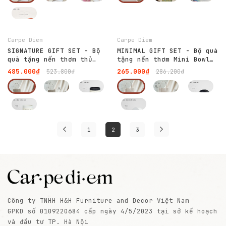
-7%
-7%
Carpe Diem
Carpe Diem
SIGNATURE GIFT SET - Bộ
MINIMAL GIFT SET - Bộ quà
quà tặng nến thơm thủ
tặng nến thơm Mini Bowl
công tối giản
tối giản
485.000₫
265.000₫
523.800₫
286.200₫
1
2
3
Công ty TNHH H&H Furniture and Decor Việt Nam
GPKD số 0109220684 cấp ngày 4/5/2023 tại sở kế hoạch
và đầu tư TP. Hà Nội