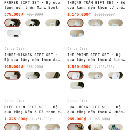
PROPER GIFT SET - Bộ quà
THUỢNG TRẦM GIFT SET - Bộ
tặng nến thơm Mini Bowl
quà tặng nến thơm từ trầm
hương Việt Nam
375.000₫
1.145.000₫
405.000₫
1.236.000₫
-7%
-7%
Carpe Diem
Carpe Diem
THREE-WISHES GIFT SET -
THE PRIME GIFT SET - Bộ
Bộ quà tặng nến thơm đa
quà tặng nến thơm & tinh
dạng trải nghiệm
dầu thơm cao cấp
915.000₫
1.500.000₫
988.200₫
1.620.000₫
-7%
-7%
Carpe Diem
Carpe Diem
DIỆP LIÊN GIFT SET - Bộ
LỤA HƯƠNG GIFT SET - Bộ
quà tặng Nến & Đá thơm từ
quà tặng nến thơm & khăn
cảm hứng Hoa Sen
lụa
1.325.000₫
985.000₫
1.431.000₫
1.063.800₫